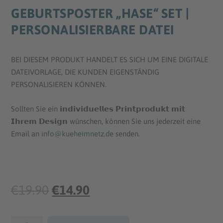
GEBURTSPOSTER „HASE“ SET |
PERSONALISIERBARE DATEI
BEI DIESEM PRODUKT HANDELT ES SICH UM EINE DIGITALE
DATEIVORLAGE, DIE KUNDEN EIGENSTÄNDIG
PERSONALISIEREN KÖNNEN.
Sollten Sie ein 𝗶𝗻𝗱𝗶𝘃𝗶𝗱𝘂𝗲𝗹𝗹𝗲𝘀 𝗣𝗿𝗶𝗻𝘁𝗽𝗿𝗼𝗱𝘂𝗸𝘁 𝗺𝗶𝘁
𝗜𝗵𝗿𝗲𝗺 𝗗𝗲𝘀𝗶𝗴𝗻 wünschen, können Sie uns jederzeit eine
Email an
info@kueheimnetz.de
senden.
U
A
€
19.90
€
14.90
r
k
Geburtsposter