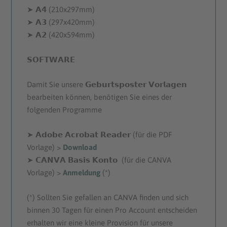
:
9
➤ 𝗔𝟰 (210x297mm)
€
0
➤ 𝗔𝟯 (297x420mm)
➤ 𝗔𝟮 (420x594mm)
1
.
𝗦𝗢𝗙𝗧𝗪𝗔𝗥𝗘
9
Damit Sie unsere 𝗚𝗲𝗯𝘂𝗿𝘁𝘀𝗽𝗼𝘀𝘁𝗲𝗿 𝗩𝗼𝗿𝗹𝗮𝗴𝗲𝗻
.
bearbeiten können, benötigen Sie eines der
folgenden Programme
9
0
➤ 𝗔𝗱𝗼𝗯𝗲 𝗔𝗰𝗿𝗼𝗯𝗮𝘁 𝗥𝗲𝗮𝗱𝗲𝗿 (für die PDF
Vorlage) >
Download
➤ 𝗖𝗔𝗡𝗩𝗔 𝗕𝗮𝘀𝗶𝘀 𝗞𝗼𝗻𝘁𝗼 (für die CANVA
Vorlage) >
Anmeldung
(*)
(*) Sollten Sie gefallen an CANVA finden und sich
binnen 30 Tagen für einen Pro Account entscheiden
erhalten wir eine kleine Provision für unsere