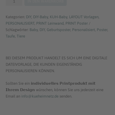
IN DEN WARENKORB
s
t
"Hase"
Set
p
u
Kategorien:
DIY
,
DIY-Baby
,
KUH-Baby
,
LAYOUT Vorlagen
,
|
PERSONALISIERT
,
PRINT Leinwand
,
PRINT Poster
Personalisierbare
r
e
Schlagwörter:
Baby
,
DIY
,
Geburtsposter
,
Personalisiert
,
Poster
,
Datei
Taufe
,
Tiere
ü
l
Menge
n
l
BEI DIESEM PRODUKT HANDELT ES SICH UM EINE DIGITALE
g
e
DATEIVORLAGE, DIE KUNDEN EIGENSTÄNDIG
PERSONALISIEREN KÖNNEN.
l
r
i
P
Sollten Sie ein 𝗶𝗻𝗱𝗶𝘃𝗶𝗱𝘂𝗲𝗹𝗹𝗲𝘀 𝗣𝗿𝗶𝗻𝘁𝗽𝗿𝗼𝗱𝘂𝗸𝘁 𝗺𝗶𝘁
𝗜𝗵𝗿𝗲𝗺 𝗗𝗲𝘀𝗶𝗴𝗻 wünschen, können Sie uns jederzeit eine
c
r
Email an
info@kueheimnetz.de
senden.
h
e