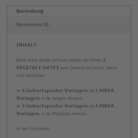
e
i
Beschreibung
r
s
Rezensionen (0)
P
i
r
s
𝗜𝗡𝗛𝗔𝗟𝗧
e
t
Beim Kauf dieses Artikels stellen wir Ihnen 𝟮
𝗗𝗜𝗚𝗜𝗧𝗔𝗟𝗘 𝗗𝗔𝗧𝗘𝗜 zum Download bereit. Darin
i
:
sind enthalten
s
€
➤ 𝟯 𝗚𝗲𝗯𝘂𝗿𝘁𝘀𝗽𝗼𝘀𝘁𝗲𝗿 𝗩𝗼𝗿𝗹𝗮𝗴𝗲𝗻 als 𝗖𝗔𝗡𝗩𝗔
w
1
𝗩𝗼𝗿𝗹𝗮𝗴𝗲𝗻 in de Jungen Version
➤ 𝟯 𝗚𝗲𝗯𝘂𝗿𝘁𝘀𝗽𝗼𝘀𝘁𝗲𝗿 𝗩𝗼𝗿𝗹𝗮𝗴𝗲𝗻 als 𝗖𝗔𝗡𝗩𝗔
a
4
𝗩𝗼𝗿𝗹𝗮𝗴𝗲𝗻 in de Mädchen Version
r
.
in den Formaten