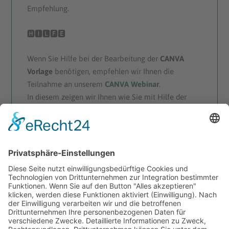
Empfehlung.
🅷🅸🅻🅵🅴
Wenn Sie Hilfe bei der Bearbeitung der
CANVA
Vorlage
benötigen, empfehlen wir Ihnen die
Teilnahme an unserem
CANVA Webinar
.
In diesem zeigen wir Ihnen wie Sie mit Hilfe der
kostenlosen Grafiksoftware
viele tolle
Designs für
Visitenkarten, Flyer, Social Media Beiträge oder
auch Print Produkte
wie diesen Stundenplan selbst
gestalten können.
Hier geht es zum
CANVA KURS