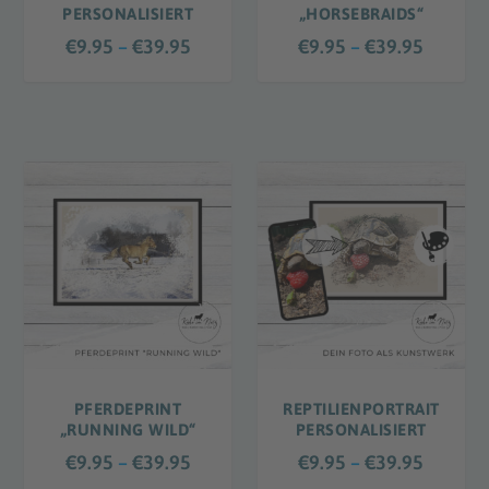
.
.
PERSONALISIERT
„HORSEBRAIDS“
9
9
P
P
€
9.95
–
€
39.95
€
9.95
–
€
39.95
5
5
r
r
b
b
e
e
i
i
i
i
s
s
s
s
€
€
s
s
3
3
p
p
9
9
a
a
.
.
n
n
9
9
n
n
5
5
e
e
:
:
€
€
9
9
PFERDEPRINT
REPTILIENPORTRAIT
.
.
„RUNNING WILD“
PERSONALISIERT
9
9
P
P
€
9.95
–
€
39.95
€
9.95
–
€
39.95
5
5
r
r