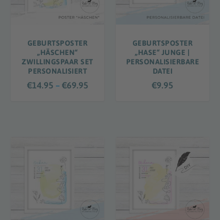
e
:
:
€
€
9
9
.
GEBURTSPOSTER
GEBURTSPOSTER
.
„HÄSCHEN“
„HASE“ JUNGE |
9
ZWILLINGSPAAR SET
PERSONALISIERBARE
9
5
PERSONALISIERT
DATEI
5
b
P
€
14.95
–
€
69.95
€
9.95
b
i
r
i
s
e
s
€
i
€
3
s
3
9
s
9
.
p
.
9
a
9
5
n
5
n
e
: