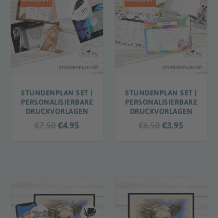
STUNDENPLAN SET |
STUNDENPLAN SET |
PERSONALISIERBARE
PERSONALISIERBARE
DRUCKVORLAGEN
DRUCKVORLAGEN
U
A
U
A
€
7.50
€
4.95
€
6.50
€
3.95
r
k
r
k
s
t
s
t
p
u
p
u
r
e
r
e
ü
l
ü
l
n
l
n
l
g
e
g
e