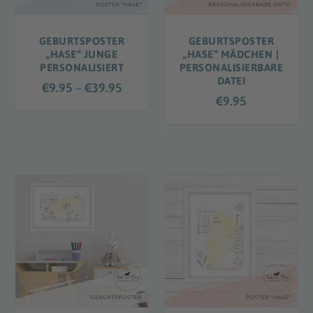
€
1
GEBURTSPOSTER
GEBURTSPOSTER
4
„HASE“ JUNGE
„HASE“ MÄDCHEN |
PERSONALISIERT
PERSONALISIERBARE
.
DATEI
P
9
€
9.95
–
€
39.95
€
9.95
r
5
e
b
i
i
s
s
s
€
p
6
a
9
n
.
n
9
e
5
:
€