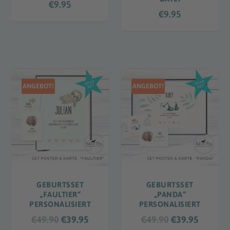
i
€
9.95
5
s
€
9.95
b
€
i
3
s
9
€
.
6
9
9
ANGEBOT!
ANGEBOT!
5
.
9
5
GEBURTSSET
GEBURTSSET
„FAULTIER“
„PANDA“
PERSONALISIERT
PERSONALISIERT
U
A
U
A
€
49.90
€
39.95
€
49.90
€
39.95