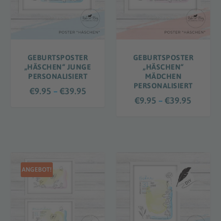
GEBURTSPOSTER
GEBURTSPOSTER
„HÄSCHEN“ JUNGE
„HÄSCHEN“
PERSONALISIERT
MÄDCHEN
PERSONALISIERT
P
€
9.95
–
€
39.95
P
€
9.95
–
€
39.95
r
r
e
e
i
i
s
s
s
s
p
ANGEBOT!
p
a
a
n
n
n
n
e