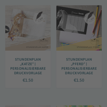
9
.
9
5
STUNDENPLAN
STUNDENPLAN
„KATZE“ |
„PFERD“ |
PERSONALISIERBARE
PERSONALISIERBARE
DRUCKVORLAGE
DRUCKVORLAGE
€
1.50
€
1.50