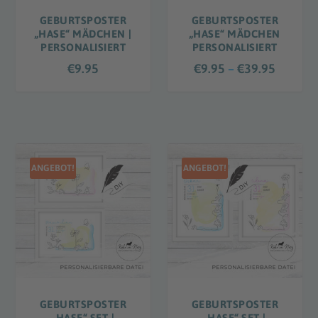
9
.
GEBURTSPOSTER
GEBURTSPOSTER
„HASE“ MÄDCHEN |
„HASE“ MÄDCHEN
9
PERSONALISIERT
PERSONALISIERT
5
P
€
9.95
€
9.95
–
€
39.95
b
r
i
e
s
i
€
s
3
s
9
ANGEBOT!
ANGEBOT!
p
.
a
9
n
5
n
e
:
€
9
GEBURTSPOSTER
GEBURTSPOSTER
.
„HASE“ SET |
„HASE“ SET |