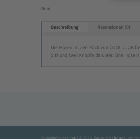
Bunt
Beschreibung
Rezensionen (0)
Die Hosen im 2er- Pack von COOL CLUB be
Sitz und zwei Knöpfe darunter. Eine Hose ist
happybabyness.com | © 2026. Konzept & Umsetzung:
Kü