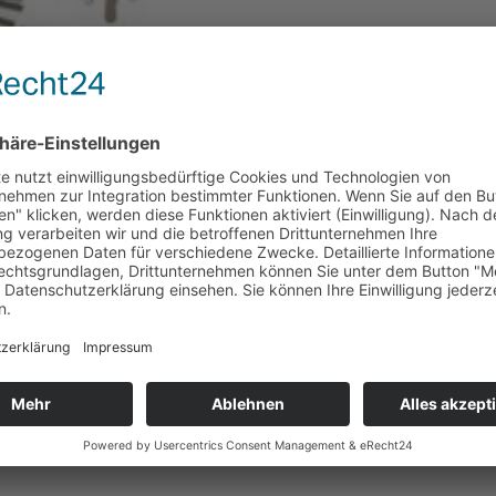
€
9.36
JETZT BEI SPIELE MAX AN
Artikelnummer:
30870
Kate
Babymode
,
Cool Club
,
Größe 
Max