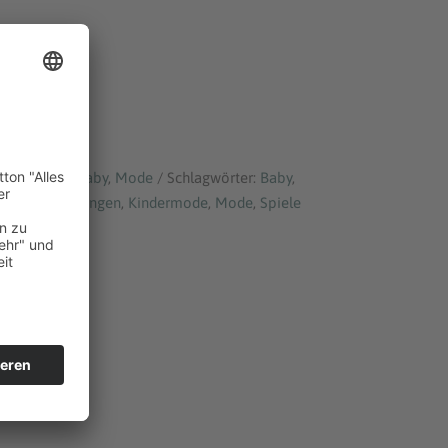
SEHEN*
gorien:
Alle
,
Baby
,
Mode
Schlagwörter:
Baby
,
.74
,
Hosen
,
Jungen
,
Kindermode
,
Mode
,
Spiele