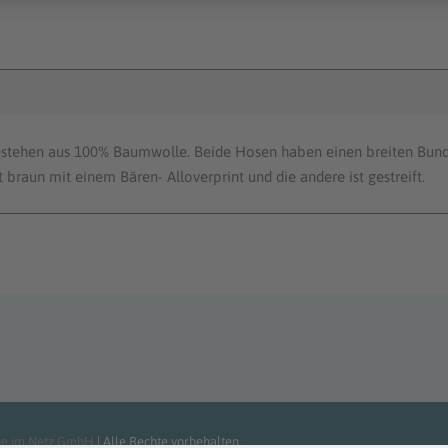
stehen aus 100% Baumwolle. Beide Hosen haben einen breiten Bun
 braun mit einem Bären- Alloverprint und die andere ist gestreift.
he im Netz GmbH
| Alle Rechte vorbehalten.