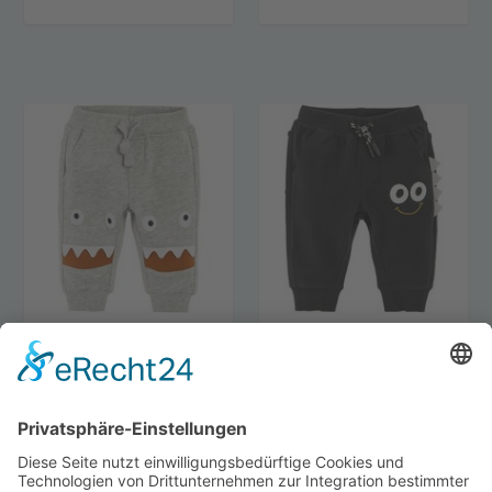
COOL CLUB BABY
COOL CLUB BABY
JOGGINGHOSE FÜR
JOGGINGHOSE FÜR
JUNGS 74
JUNGS 80
€
10.67
€
10.67