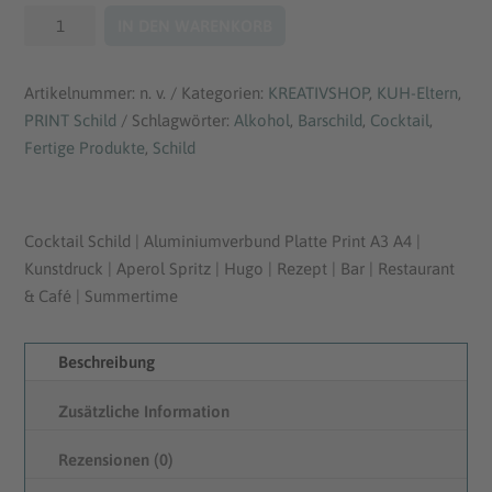
s
Cocktail
IN DEN WARENKORB
Schild
s
"Hugo"
Artikelnummer:
n. v.
Kategorien:
KREATIVSHOP
,
KUH-Eltern
,
Menge
p
PRINT Schild
Schlagwörter:
Alkohol
,
Barschild
,
Cocktail
,
Fertige Produkte
,
Schild
a
n
Cocktail Schild | Aluminiumverbund Platte Print A3 A4 |
n
Kunstdruck | Aperol Spritz | Hugo | Rezept | Bar | Restaurant
e
& Café | Summertime
:
Beschreibung
€
Zusätzliche Information
2
Rezensionen (0)