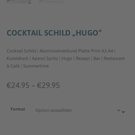
COCKTAIL SCHILD „HUGO“
Cocktail Schild | Aluminiumverbund Platte Print A3 A4 |
Kunstdruck | Aperol Spritz | Hugo | Rezept | Bar | Restaurant
& Café | Summertime
P
€
24.95
–
€
29.95
r
Format
e
i