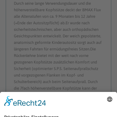
Durch seine lange Verwendungsdauer und die
höhenverstellbare Kopfstütze deckt der BMAX Flux
alle Altersstufen von ca. 9 Monaten bis 12 Jahre
(=Ende der Autositzpflicht) ab.Er wurde nach
sicherheitstechnischen, aber auch orthopädischen
Gesichtspunkten entwickelt. Der weich gepolsterte,
anatomisch geformte Kinderautositz sorgt auch auf
längeren Fahrten für ermüdungsfreies Sitzen.Die
Rückenlehne bietet mit der weit nach vorne
gezogenen Kopfstütze zusätzlichen Komfort und
Sicherheit (optimierter S.P.S. Seitenaufprallschutz
und vorgezogenen Flanken im Kopf- und
Schulterbereich) auch beim Seitenaufprall. Durch
die 7fach höhenverstellbare Kopfstütze kann der
Flux optimal an die Körpergröße des Kindes
angepasst werden. Auch das 5-Punkt-
Sicherheitsgurtsystem, wie es auch im Motorsport
verwendet wird, lässt sich problemlos an Wachstum