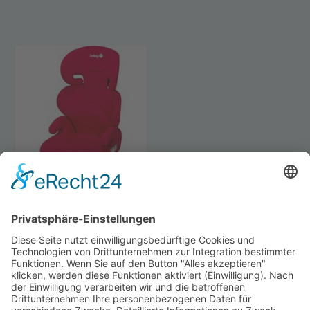
SAFETY 1ST
AUTOKINDERSITZ
ROAD SAFE FULL
RED 38
€
47.99