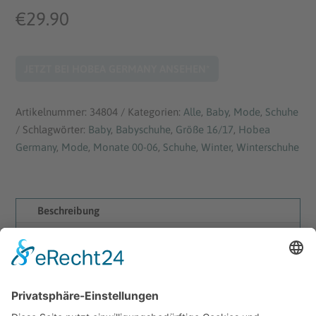
€
29.90
JETZT BEI HOBEA GERMANY ANSEHEN*
Artikelnummer:
34804
Kategorien:
Alle
,
Baby
,
Mode
,
Schuhe
Schlagwörter:
Baby
,
Babyschuhe
,
Größe 16/17
,
Hobea
Germany
,
Mode
,
Monate 00-06
,
Schuhe
,
Winter
,
Winterschuhe
Beschreibung
Rezensionen (0)
Baby Winterschuhe dunkelblau ♥ für kuschelig
warme Füße ✓ 0-3 Jahre ✓ Made in EU ► Jetzt