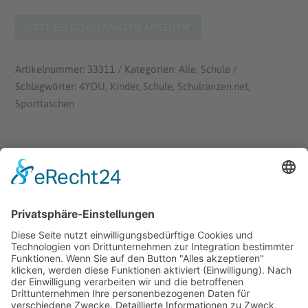
JETZT BEI SCHULRANZEN ANSEHEN*
Artikelnummer:
33311
Kategorien:
Alle
,
Schule
Schlagwörter:
4YOU
,
Kinder
,
Schule
,
Schulranzen.net
,
Sporttaschen
Beschreibung
Rezensionen (0)
650